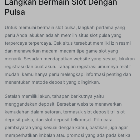
Langkah Bermain Slot Dengan
Pulsa
Untuk memulai bermain slot pulsa, langkah pertama yang
perlu Anda lakukan adalah memilih situs slot pulsa yang
terpercaya terpercaya. Cek situs tersebut memiliki izin resmi
dan menawarkan macam-macam tipe game slot yang
menarik. Sesudah mendapatkan website yang sesuai, lakukan
registrasi dan buat akun. Tahapan registrasi umumnya relatif
mudah, kamu hanya perlu melengkapi informasi penting dan
menentukan metode deposit yang diinginkan.
Setelah memiliki akun, tahapan berikutnya yaitu
menggandakan deposit. Bersebar website menawarkan
kemudahan dalam setoran, termasuk slot deposit tri, slot
deposit pulsa, dan slot deposit telkomsel. Pilih cara
pembayaran yang sesuai dengan kamu, pastikan juga agar
memperhatikan imbalan atau promosi yang ada pada ketika