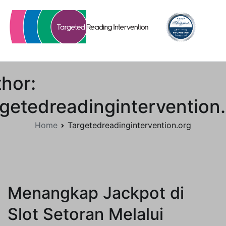
Skip
to
content
Targetedreadingintervention.org
hor:
getedreadingintervention
Home
Targetedreadingintervention.org
Menangkap Jackpot di
Slot Setoran Melalui