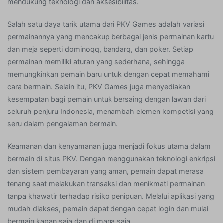
mendukung teknologi dan aksesibilitas.
Salah satu daya tarik utama dari PKV Games adalah variasi
permainannya yang mencakup berbagai jenis permainan kartu
dan meja seperti dominoqq, bandarq, dan poker. Setiap
permainan memiliki aturan yang sederhana, sehingga
memungkinkan pemain baru untuk dengan cepat memahami
cara bermain. Selain itu, PKV Games juga menyediakan
kesempatan bagi pemain untuk bersaing dengan lawan dari
seluruh penjuru Indonesia, menambah elemen kompetisi yang
seru dalam pengalaman bermain.
Keamanan dan kenyamanan juga menjadi fokus utama dalam
bermain di situs PKV. Dengan menggunakan teknologi enkripsi
dan sistem pembayaran yang aman, pemain dapat merasa
tenang saat melakukan transaksi dan menikmati permainan
tanpa khawatir terhadap risiko penipuan. Melalui aplikasi yang
mudah diakses, pemain dapat dengan cepat login dan mulai
bermain kapan saja dan di mana saja.