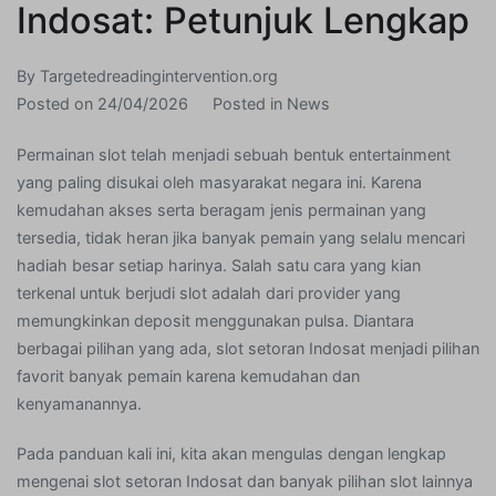
Indosat: Petunjuk Lengkap
By
Targetedreadingintervention.org
Posted on
24/04/2026
Posted in
News
Permainan slot telah menjadi sebuah bentuk entertainment
yang paling disukai oleh masyarakat negara ini. Karena
kemudahan akses serta beragam jenis permainan yang
tersedia, tidak heran jika banyak pemain yang selalu mencari
hadiah besar setiap harinya. Salah satu cara yang kian
terkenal untuk berjudi slot adalah dari provider yang
memungkinkan deposit menggunakan pulsa. Diantara
berbagai pilihan yang ada, slot setoran Indosat menjadi pilihan
favorit banyak pemain karena kemudahan dan
kenyamanannya.
Pada panduan kali ini, kita akan mengulas dengan lengkap
mengenai slot setoran Indosat dan banyak pilihan slot lainnya