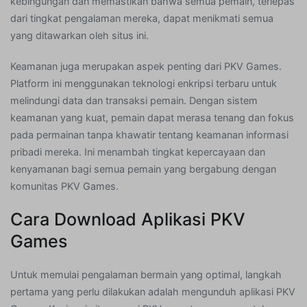
kebingungan dan memastikan bahwa semua pemain, terlepas
dari tingkat pengalaman mereka, dapat menikmati semua
yang ditawarkan oleh situs ini.
Keamanan juga merupakan aspek penting dari PKV Games.
Platform ini menggunakan teknologi enkripsi terbaru untuk
melindungi data dan transaksi pemain. Dengan sistem
keamanan yang kuat, pemain dapat merasa tenang dan fokus
pada permainan tanpa khawatir tentang keamanan informasi
pribadi mereka. Ini menambah tingkat kepercayaan dan
kenyamanan bagi semua pemain yang bergabung dengan
komunitas PKV Games.
Cara Download Aplikasi PKV
Games
Untuk memulai pengalaman bermain yang optimal, langkah
pertama yang perlu dilakukan adalah mengunduh aplikasi PKV