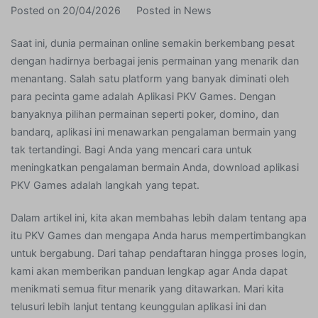
Posted on
20/04/2026
Posted in
News
Saat ini, dunia permainan online semakin berkembang pesat
dengan hadirnya berbagai jenis permainan yang menarik dan
menantang. Salah satu platform yang banyak diminati oleh
para pecinta game adalah Aplikasi PKV Games. Dengan
banyaknya pilihan permainan seperti poker, domino, dan
bandarq, aplikasi ini menawarkan pengalaman bermain yang
tak tertandingi. Bagi Anda yang mencari cara untuk
meningkatkan pengalaman bermain Anda, download aplikasi
PKV Games adalah langkah yang tepat.
Dalam artikel ini, kita akan membahas lebih dalam tentang apa
itu PKV Games dan mengapa Anda harus mempertimbangkan
untuk bergabung. Dari tahap pendaftaran hingga proses login,
kami akan memberikan panduan lengkap agar Anda dapat
menikmati semua fitur menarik yang ditawarkan. Mari kita
telusuri lebih lanjut tentang keunggulan aplikasi ini dan