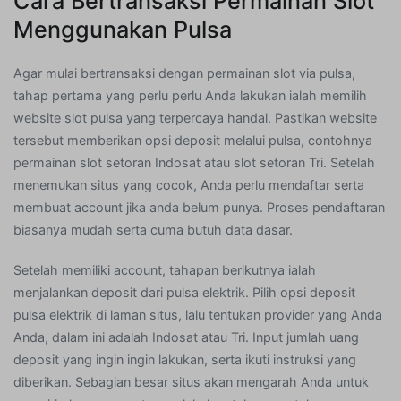
Cara Bertransaksi Permainan Slot
Menggunakan Pulsa
Agar mulai bertransaksi dengan permainan slot via pulsa,
tahap pertama yang perlu perlu Anda lakukan ialah memilih
website slot pulsa yang terpercaya handal. Pastikan website
tersebut memberikan opsi deposit melalui pulsa, contohnya
permainan slot setoran Indosat atau slot setoran Tri. Setelah
menemukan situs yang cocok, Anda perlu mendaftar serta
membuat account jika anda belum punya. Proses pendaftaran
biasanya mudah serta cuma butuh data dasar.
Setelah memiliki account, tahapan berikutnya ialah
menjalankan deposit dari pulsa elektrik. Pilih opsi deposit
pulsa elektrik di laman situs, lalu tentukan provider yang Anda
Anda, dalam ini adalah Indosat atau Tri. Input jumlah uang
deposit yang ingin ingin lakukan, serta ikuti instruksi yang
diberikan. Sebagian besar situs akan mengarah Anda untuk