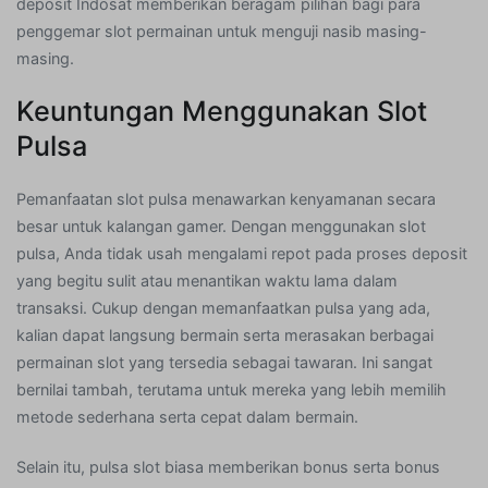
deposit Indosat memberikan beragam pilihan bagi para
penggemar slot permainan untuk menguji nasib masing-
masing.
Keuntungan Menggunakan Slot
Pulsa
Pemanfaatan slot pulsa menawarkan kenyamanan secara
besar untuk kalangan gamer. Dengan menggunakan slot
pulsa, Anda tidak usah mengalami repot pada proses deposit
yang begitu sulit atau menantikan waktu lama dalam
transaksi. Cukup dengan memanfaatkan pulsa yang ada,
kalian dapat langsung bermain serta merasakan berbagai
permainan slot yang tersedia sebagai tawaran. Ini sangat
bernilai tambah, terutama untuk mereka yang lebih memilih
metode sederhana serta cepat dalam bermain.
Selain itu, pulsa slot biasa memberikan bonus serta bonus