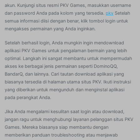
akun. Kunjungi situs resmi PKV Games, masukkan username
dan password Anda pada kolom yang tersedia.
pkv
Setelah
semua informasi diisi dengan benar, klik tombol login untuk
mengakses permainan yang Anda inginkan.
Setelah berhasil login, Anda mungkin ingin mendownload
aplikasi PKV Games untuk pengalaman bermain yang lebih
optimal. Langkah ini sangat membantu untuk mempermudah
akses ke berbagai jenis permainan seperti DominoQQ,
BandarQ, dan lainnya. Cari tautan download aplikasi yang
biasanya tersedia di halaman utama situs PKV. Ikuti instruksi
yang diberikan untuk mengunduh dan menginstal aplikasi
pada perangkat Anda.
Jika Anda mengalami kesulitan saat login atau download,
jangan ragu untuk menghubungi layanan pelanggan situs PKV
Games. Mereka biasanya siap membantu dengan
memberikan panduan troubleshooting atau menjawab