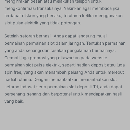
mengirimkan pesan atau melakukan telepon untuk
mengkonfirmasi transaksinya. Yakinkan agar membaca jika
terdapat diskon yang berlaku, terutama ketika menggunakan
slot pulsa elektrik yang tidak potongan.
Setelah setoran berhasil, Anda dapat langsung mulai
permainan permainan slot dalam jaringan. Tentukan permainan
yang anda senangi dan rasakan pengalaman bermainnya.
Cermati juga promosi yang ditawarkan pada website
permainan slot pulsa elektrik, seperti hadiah deposit atau juga
spin free, yang akan menambah peluang Anda untuk merebut
hadiah utama. Dengan memanfaatkan memanfaatkan slot
setoran Indosat serta permainan slot deposit Tri, anda dapat
bersenang-senang dan berpotensi untuk mendapatkan hasil
yang baik.