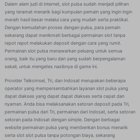
Dalam alam judi di internet, slot pulsa sudah menjadi pilihan
yang teramat menarik bagi kumpulan pemain yang ingin ingin
meraih hasil besar melalui cara yang mudah serta praktikal.
Dengan kemudahan proses dengan pulsa, para pemain
sekarang dapat menikmati berbagai permainan slot tanpa
repot repot melakukan deposit dengan cara yang rumit.
Permainan slot pulsa menawarkan peluang untuk semua
orang, baik itu yang baru dan yang sudah berpengalaman
sekali, untuk mengetes nasibnya di game ini.
Provider Telkomsel, Tri, dan Indosat merupakan beberapa
operator yang mempersembahkan layanan slot pulsa yang
dapat diakses yang dapat dapat diakses serta cepat dan
nyaman. Anda bisa melaksanakan setoran deposit pada Tri,
permainan pulsa dari Tri, permainan dari Indosat, serta setoran
setoran pada Indosat dengan simple. Dengan berbagai
website permainan pulsa yang memberikan bonus menarik
serta slot slot pulsa tanpa potongan biaya, sekarang