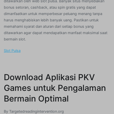
ditawarkan oleh web slot pulsa. Banyak situs menyediakan
bonus setoran, cashback, atau spin gratis yang dapat
dimanfaatkan untuk memperbesar peluang menang tanpa
harus menghabiskan lebih banyak uang. Pastikan untuk
memahami syarat dan aturan dari setiap bonus yang
ditawarkan agar dapat mendapatkan manfaat maksimal saat
bermain slot.
Slot Pulsa
Download Aplikasi PKV
Games untuk Pengalaman
Bermain Optimal
By
Targetedreadingintervention.org