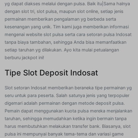
yg dapat diakses melalui dengan pulsa. Baik itu|Sama halnya
dengan slot tri, slot pulsa, maupun slot online, setiap jenis
permainan memberikan pengalaman yg berbeda serta
kesenangan yang unik. Tim kami juga memberikan informasi
mengenai website slot pulsa serta cara setoran pulsa Indosat
tanpa biaya tambahan, sehingga Anda bisa memanfaatkan
setiap taruhan yg dilakukan. Ayo kita mulai petualangan
berburu jackpot ini!
Tipe Slot Deposit Indosat
Slot setoran Indosat memberikan beraneka tipe permainan yg
seru untuk para peserta. Salah satunya jenis yang terpopuler
digemari adalah permainan dengan metode deposit pulsa.
Pemain dapat menggunakan kuota pulsa mereka menjalankan
taruhan, sehingga memudahkan ketika ingin bermain tanpa
harus membutuhkan melakukan transfer bank. Biasanya, slot
pulsa ini mempunyai banyak tema-tema dan variasi game