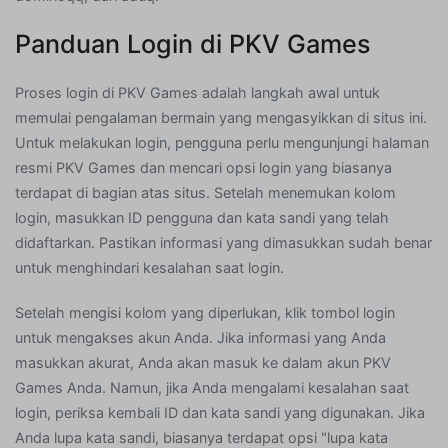
Panduan Login di PKV Games
Proses login di PKV Games adalah langkah awal untuk
memulai pengalaman bermain yang mengasyikkan di situs ini.
Untuk melakukan login, pengguna perlu mengunjungi halaman
resmi PKV Games dan mencari opsi login yang biasanya
terdapat di bagian atas situs. Setelah menemukan kolom
login, masukkan ID pengguna dan kata sandi yang telah
didaftarkan. Pastikan informasi yang dimasukkan sudah benar
untuk menghindari kesalahan saat login.
Setelah mengisi kolom yang diperlukan, klik tombol login
untuk mengakses akun Anda. Jika informasi yang Anda
masukkan akurat, Anda akan masuk ke dalam akun PKV
Games Anda. Namun, jika Anda mengalami kesalahan saat
login, periksa kembali ID dan kata sandi yang digunakan. Jika
Anda lupa kata sandi, biasanya terdapat opsi "lupa kata