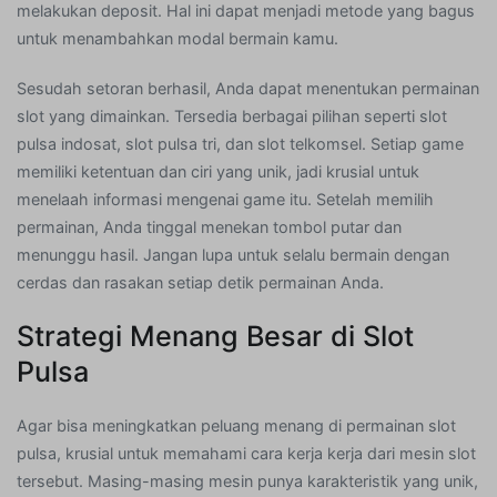
melakukan deposit. Hal ini dapat menjadi metode yang bagus
untuk menambahkan modal bermain kamu.
Sesudah setoran berhasil, Anda dapat menentukan permainan
slot yang dimainkan. Tersedia berbagai pilihan seperti slot
pulsa indosat, slot pulsa tri, dan slot telkomsel. Setiap game
memiliki ketentuan dan ciri yang unik, jadi krusial untuk
menelaah informasi mengenai game itu. Setelah memilih
permainan, Anda tinggal menekan tombol putar dan
menunggu hasil. Jangan lupa untuk selalu bermain dengan
cerdas dan rasakan setiap detik permainan Anda.
Strategi Menang Besar di Slot
Pulsa
Agar bisa meningkatkan peluang menang di permainan slot
pulsa, krusial untuk memahami cara kerja kerja dari mesin slot
tersebut. Masing-masing mesin punya karakteristik yang unik,