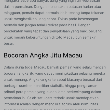
mengatur seberapa banyak uang yang ingin diinvestasikan
dalam permainan. Dengan menentukan batasan harian atau
mingguan, pemain dapat bermain lebih tenang tanpa tekanan
untuk menghasilkan uang cepat. Fokus pada kesenangan
bermain dan jangan terlalu terikat pada hasil. Dengan
pendekatan yang tepat dan pengelolaan yang baik, peluang
untuk meraih keberuntungan di toto Macau pun semakin
besar.
Bocoran Angka Jitu Macau
Dalam dunia togel Macau, banyak pemain yang selalu mencari
bocoran angka jitu yang dapat meningkatkan peluang mereka
untuk menang. Angka-angka tersebut biasanya berasal dari
berbagai sumber, penelitian statistik, hingga pengalaman
pribadi para pemain yang sudah lama berkecimpung dalam
permainan ini. Salah satu cara terbaik untuk mendapatkan
informasi adalah dengan mengikuti forum atau komunitas