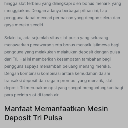
hingga slot terbaru yang dilengkapi oleh bonus menarik yang
menggiurkan. Dengan adanya berbagai pilihan ini, tiap
pengguna dapat mencari permainan yang dengan selera dan
gaya mereka sendiri.
Selain itu, ada sejumlah situs slot pulsa yang sekarang
menawarkan penawaran serta bonus menarik istimewa bagi
pengguna yang melakukan melakukan deposit dengan pulsa
dari Tri. Hal ini memberikan kesempatan tambahan bagi
pengguna supaya menambah peluang menang mereka.
Dengan kombinasi kombinasi antara kemudahan dalam
transaksi deposit dan ragam promosi yang menarik, slot
deposit Tri merupakan opsi yang sangat menguntungkan bagi
para pecinta slot di tanah air.
Manfaat Memanfaatkan Mesin
Deposit Tri Pulsa