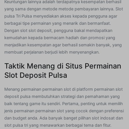
Keuntungan lainnya adalah terdapatnya kesempatan berhasil
yang sama dengan metode metode pembayaran lainnya. Slot
pulsa Tri Pulsa menyediakan akses kepada pengguna agar
berbagai tipe permainan yang menarik dan bermanfaat.
Dengan slot slot deposit, pengguna bakal mendapatkan
kemudahan kepada bermacam hadiah dan promosi yang
menjadikan kesempatan agar berhasil semakin banyak, yang
membuat perjalanan berjudi lebih menyenangkan.
Taktik Menang di Situs Permainan
Slot Deposit Pulsa
Menang permainan permainan slot di platform permainan slot
deposit pulsa membutuhkan strategi dan pemahaman yang
baik tentang game itu sendiri. Pertama, penting untuk memilih
jenis permainan permainan slot yang cocok dengan preferensi
dan budget anda. Ada banyak banget pilihan slot indosat dan
slot pulsa tri yang menawarkan berbagai tema dan fitur.